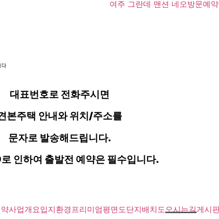
여주 그란데 맨션 네오
방문예약
대표번호로 전화주시면
견본주택 안내와 위치/주소를
문자로 발송해드립니다.
9로 인하여 출발전 예약은 필수입니다.
예약
사업개요
입지환경
프리미엄
평면도
단지배치도
오시는길
게시