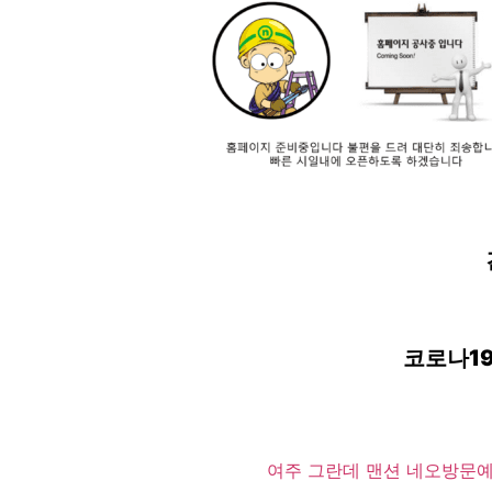
코로나1
여주 그란데 맨션 네오
방문