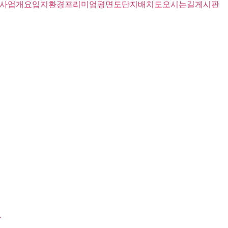
사업개요
입지환경
프리미엄
평면도
단지배치도
오시는길
게시판
판